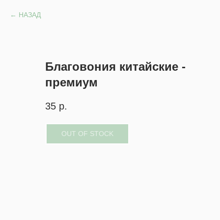
НАЗАД
Благовония китайские -
премиум
35
р.
OUT OF STOCK