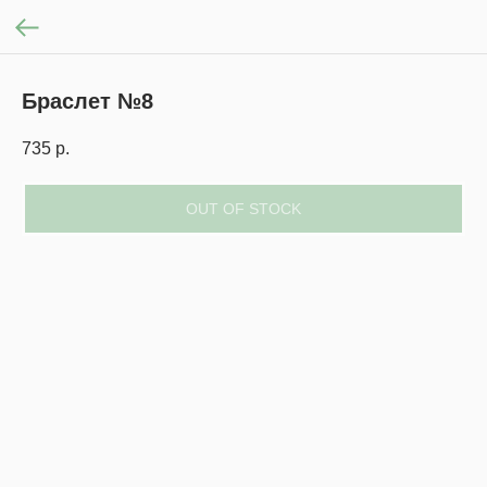
Браслет №8
735
р.
OUT OF STOCK