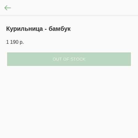
Курильница - бамбук
1 190
р.
OUT OF STOCK