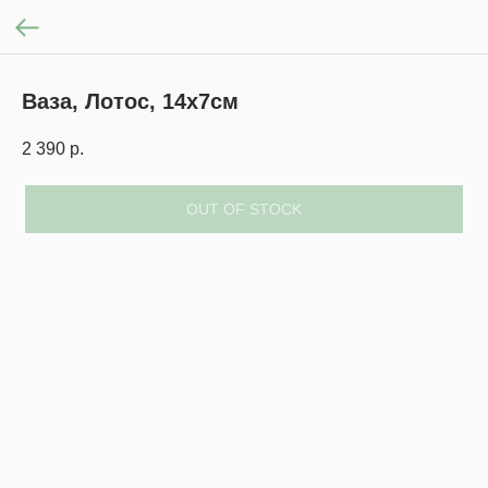
Ваза, Лотос, 14х7см
2 390
р.
OUT OF STOCK