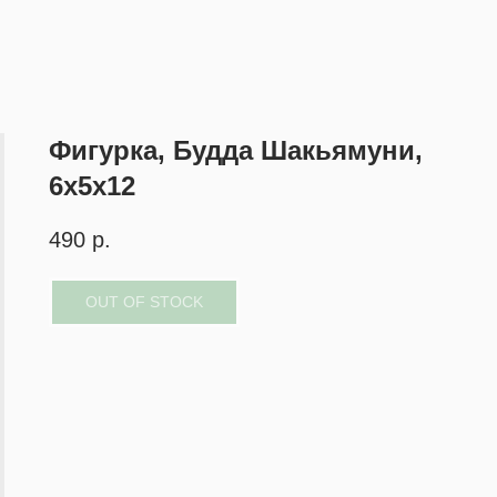
Фигурка, Будда Шакьямуни,
6х5х12
490
р.
OUT OF STOCK