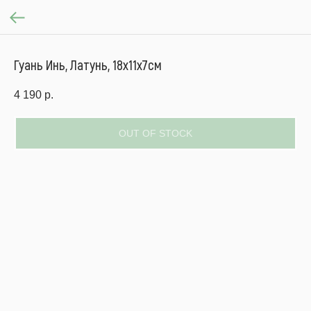
Гуань Инь, Латунь, 18х11х7см
4 190
р.
OUT OF STOCK