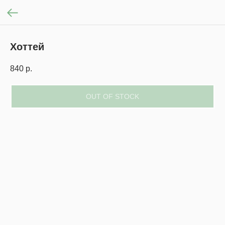
Хоттей
840
р.
OUT OF STOCK