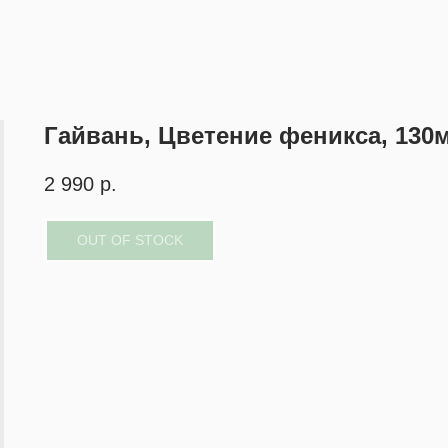
Гайвань, Цветение феникса, 130
2 990
р.
OUT OF STOCK