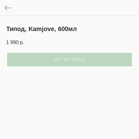
Типод, Kamjove, 600мл
1 990
р.
OUT OF STOCK