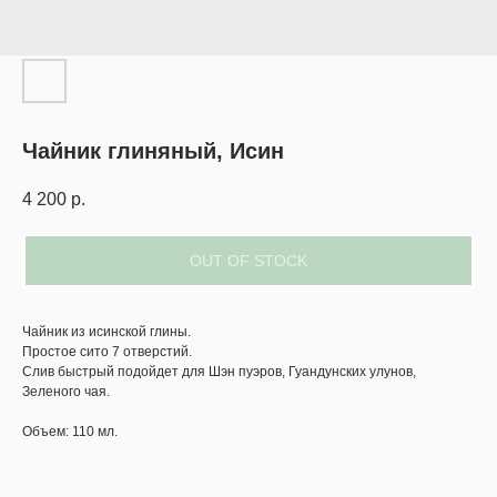
Чайник глиняный, Исин
4 200
р.
OUT OF STOCK
Чайник из исинской глины.
Простое сито 7 отверстий.
Слив быстрый подойдет для Шэн пуэров, Гуандунских улунов,
Зеленого чая.
Объем: 110 мл.