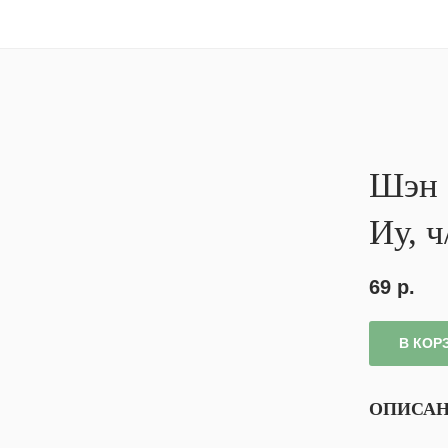
Шэн 
Иу, ч
69
р.
В КОР
ОПИСА