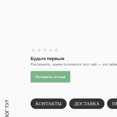
★
★
★
★
★
Будьте первым
Расскажите, каким получился этот чай — это зай
Е
Оставить отзыв
КОНТАКТЫ
ДОСТАВКА
П