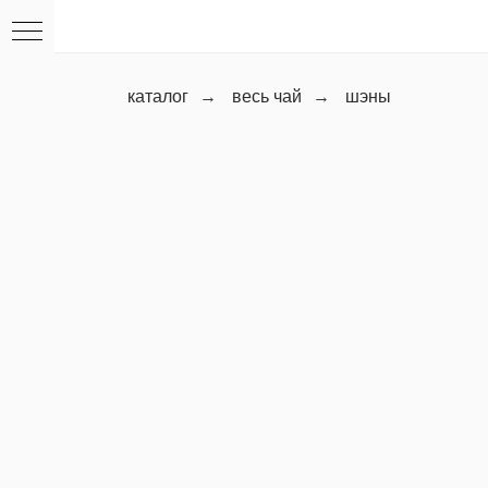
каталог
→
весь чай
→
шэны