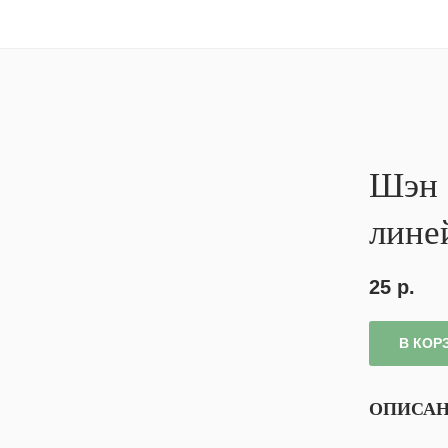
Шэн 
лине
25
р.
В КОР
ОПИСА