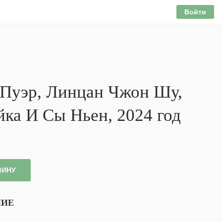
Войти
Пуэр, Линцан Чжон Шу,
йка И Сы Ньен, 2024 год
ЗИНУ
НИЕ