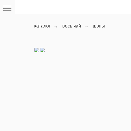
каталог
→
весь чай
→
шэны