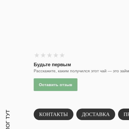
★
★
★
★
★
Будьте первым
Расскажите, каким получился этот чай — это зай
Е
Оставить отзыв
КОНТАКТЫ
ДОСТАВКА
П