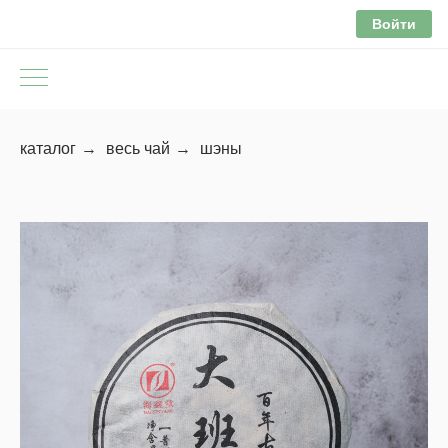
Войти
каталог
→
весь чай
→
шэны