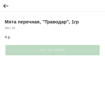
Мята перечная, "Траводар", 1гр
SKU:
45
4
р.
OUT OF STOCK