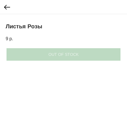
Листья Розы
9
р.
OUT OF STOCK