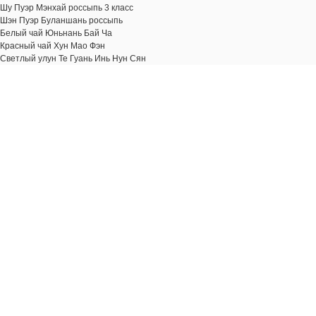
Шу Пуэр Мэнхай россыпь 3 класс
Шэн Пуэр Буланшань россыпь
Белый чай Юньнань Бай Ча
Красный чай Хун Мао Фэн
Светлый улун Те Гуань Инь Нун Сян