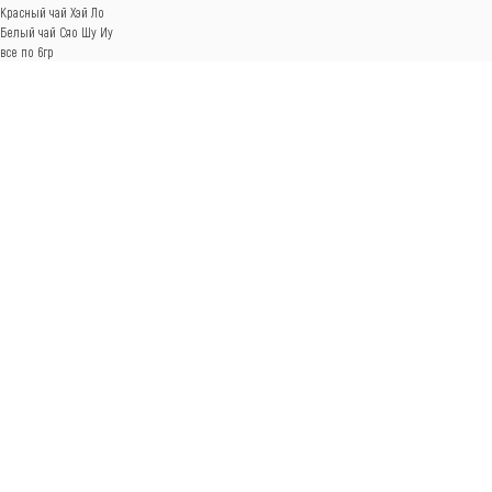
Красный чай Хэй Ло
Белый чай Сяо Шу Иу
все по 6гр