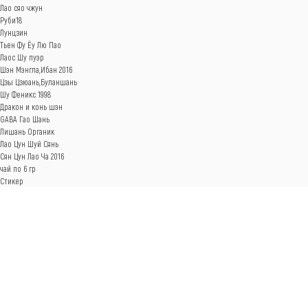
Лао сяо чжун
Руби18
Лунцзин
Тьен Фу Ёу Лю Пао
Лаос Шу пуэр
Шэн Мэнгла,Ибан 2016
Цзы Цзюань,Буланшань
Шу Феникс 1998
Дракон и конь шэн
GABA Гао Шань
Лишань Органик
Лао Цун Шуй Сянь
Сян Цун Лао Ча 2016
чай по 6 гр
Стикер