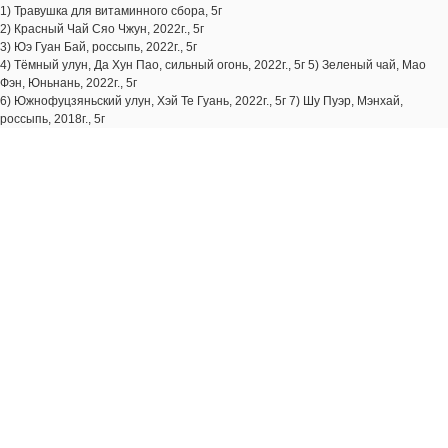
1) Травушка для витаминного сбора, 5г
2) Красный Чай Сяо Чжун, 2022г., 5г
3) Юэ Гуан Бай, россыпь, 2022г., 5г
4) Тёмный улун, Да Хун Пао, сильный огонь, 2022г., 5г 5) Зеленый чай, Мао
Фэн, Юньнань, 2022г., 5г
6) Южнофуцзяньский улун, Хэй Те Гуань, 2022г., 5г 7) Шу Пуэр, Мэнхай,
россыпь, 2018г., 5г