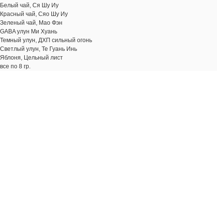
Белый чай, Ся Шу Иу
Красный чай, Сяо Шу Иу
Зеленый чай, Мао Фэн
GABA улун Ми Хуань
Темный улун, ДХП сильный огонь
Светлый улун, Те Гуань Инь
Яблоня, Цельный лист
все по 8 гр.