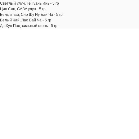
Светлый улун, Те Гуань Инь - 5 гр
Цин Сян, GABA улун - 5 гр
Белый чай, Сяо Шу Иу Бай Ча - 5 гр
Белый Чай, Лао Бай Ча - 5 гр
Да Хун Пао, сильный огонь - 5 гр