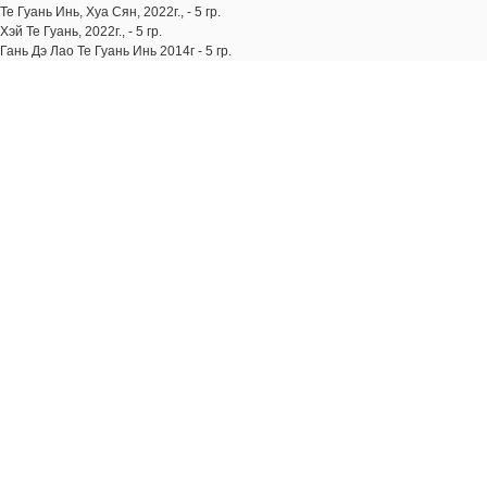
Те Гуань Инь, Хуа Сян, 2022г., - 5 гр.
Хэй Те Гуань, 2022г., - 5 гр.
Гань Дэ Лао Те Гуань Инь 2014г - 5 гр.