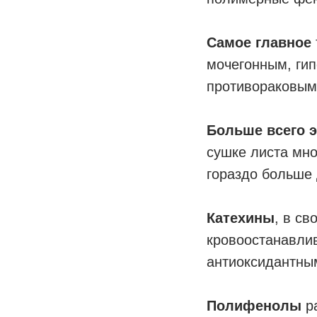
Самое главное
мочегонным, ги
противораковым
Больше всего э
сушке листа мно
гораздо больше 
Катехины
, в с
кровоостанавли
антиоксидантны
Полифенолы
ра