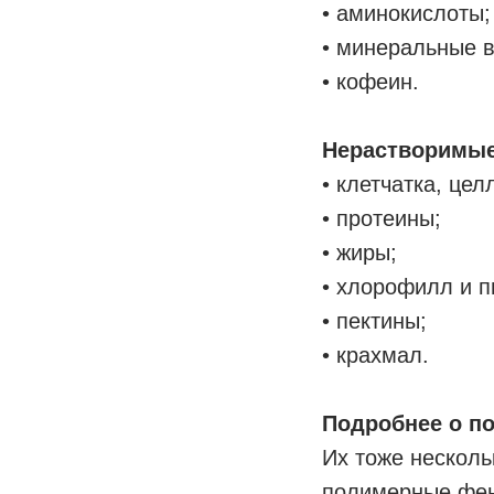
• аминокислоты;
• минеральные 
• кофеин.
Нерастворимые
• клетчатка, цел
• протеины;
• жиры;
• хлорофилл и п
• пектины;
• крахмал.
Подробнее о п
Их тоже несколь
полимерные фено