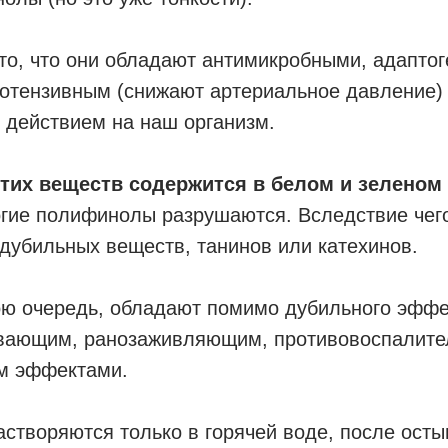
то, что они обладают антимикробными, адапто
потензивным (снижают артериальное давление)
 действием на наш организм.
тих веществ содержится в белом и зеленом 
гие полифинолы разрушаются. Вследствие чего
дубильных веществ, танинов или катехинов.
вою очередь, обладают помимо дубильного эффе
вающим, ранозаживляющим, противовоспалите
м эффектами.
створяются только в горячей воде, после осты