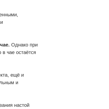
генными,
 и
чае.
Однако при
 в чае остаётся
кта, ещё и
льным и
вания настой