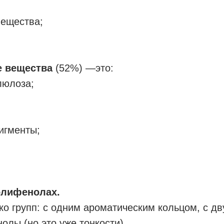
вещества;
 вещества
(52%) —это:
люлоза;
игменты;
олифенолах.
ко групп: с одним ароматическим кольцом, с д
лы (но это уже тонкости).