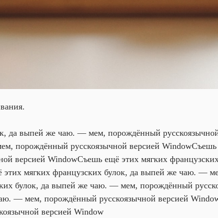
вания.
к, да выпей же чаю. — мем, порождённый русскоязычно
 мем, порождённый русскоязычной версией Window
Съешь 
ной версией Window
Съешь ещё этих мягких французских
 этих мягких французских булок, да выпей же чаю. — м
ких булок, да выпей же чаю. — мем, порождённый русс
 чаю. — мем, порождённый русскоязычной версией Windo
коязычной версией Window