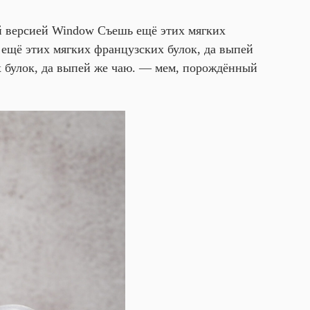
й версией Window Съешь ещё этих мягких
ещё этих мягких французских булок, да выпей
 булок, да выпей же чаю. — мем, порождённый