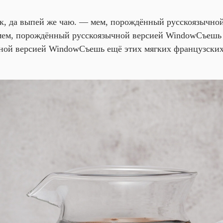
к, да выпей же чаю. — мем, порождённый русскоязычно
 мем, порождённый русскоязычной версией Window
Съешь 
ной версией Window
Съешь ещё этих мягких французских