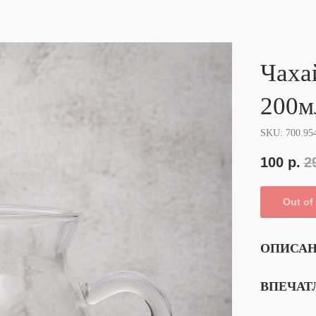
Чаха
200м
SKU: 700.95
100
р.
2
Out of
ОПИСА
ВПЕЧАТ