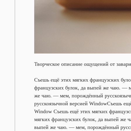
Е
Творческое описание ощущений от завари
Съешь ещё этих мягких французских було
французских булок, да выпей же чаю. —
же чаю. — мем, порождённый русскоязыч
русскоязычной версией Window
Съешь ещё
Window Съешь ещё этих мягких французс
мягких французских булок, да выпей же
-
выпей же чаю. — мем, порождённый русс