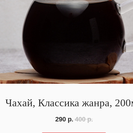
Чахай, Классика жанра, 200
290
р.
400
р.