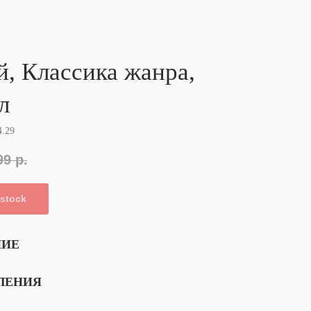
й, Классика жанра,
л
4.29
99
р.
 stock
НИЕ
ЛЕНИЯ