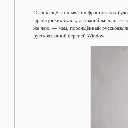
Съешь ещё этих мягких французских було
французских булок, да выпей же чаю. —
же чаю. — мем, порождённый русскоязыч
русскоязычной версией Window