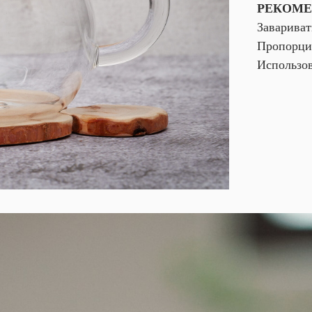
РЕКОМЕ
Завариват
Пропорция
Использов