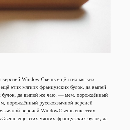
й версией Window Съешь ещё этих мягких
ещё этих мягких французских булок, да выпей
 булок, да выпей же чаю. — мем, порождённый
ем, порождённый русскоязычной версией
коязычной версией Window
Съешь ещё этих
w
Съешь ещё этих мягких французских булок, да