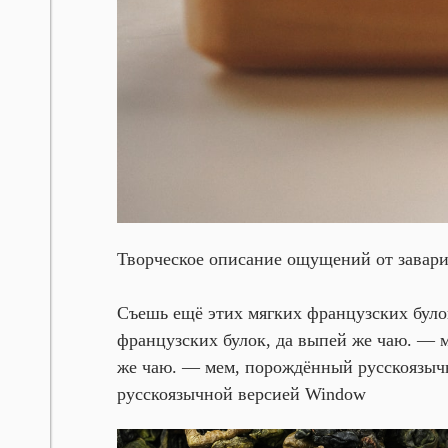
Творческое описание ощущений от завари
Съешь ещё этих мягких французских було
французских булок, да выпей же чаю. —
же чаю. — мем, порождённый русскоязыч
русскоязычной версией Window