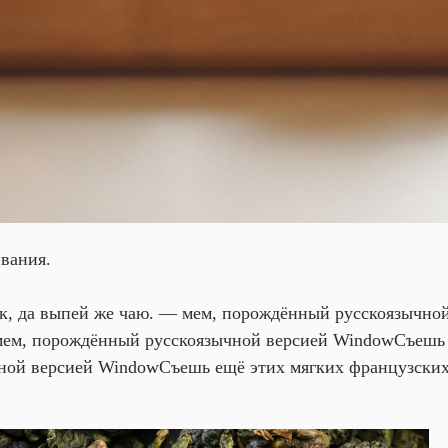
вания.
к, да выпей же чаю. — мем, порождённый русскоязычно
 мем, порождённый русскоязычной версией Window
Съешь 
ной версией Window
Съешь ещё этих мягких французских