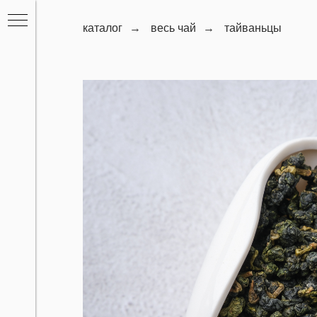
каталог
→
весь чай
→
тайваньцы