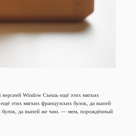
й версией Window Съешь ещё этих мягких
ещё этих мягких французских булок, да выпей
 булок, да выпей же чаю. — мем, порождённый