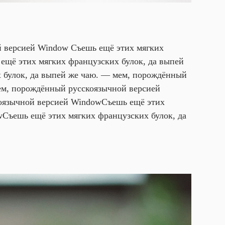
й версией Window Съешь ещё этих мягких
ещё этих мягких французских булок, да выпей
 булок, да выпей же чаю. — мем, порождённый
ем, порождённый русскоязычной версией
коязычной версией Window
Съешь ещё этих
w
Съешь ещё этих мягких французских булок, да