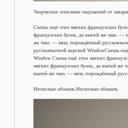
Творческое описание ощущений от завари
Съешь ещё этих мягких французских було
французских булок, да выпей же чаю. —
же чаю. — мем, порождённый русскоязыч
русскоязычной версией Window
Съешь ещё
Window Съешь ещё этих мягких французс
мягких французских булок, да выпей же
выпей же чаю. — мем, порождённый русс
Несколько абзацев,
Несколько абзацев,