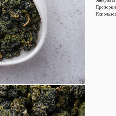
Завариват
Пропорция
Использов