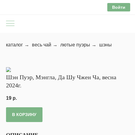
Войти
каталог
→
весь чай
→
лютые пуэры
→
шэны
Шэн Пуэр, Мэнгла, Да Шу Чжен Ча, весна
2024г.
19
р.
В КОРЗИНУ
ОПИСАНИЕ