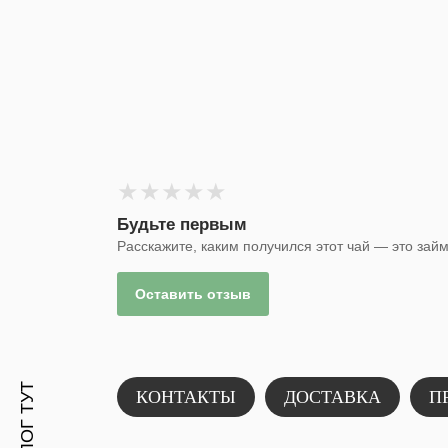
★
★
★
★
★
Будьте первым
Расскажите, каким получился этот чай — это зай
Е
Оставить отзыв
КОНТАКТЫ
ДОСТАВКА
П