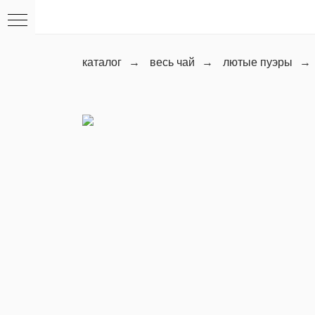
каталог
→
весь чай
→
лютые пуэры
→