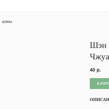
шэны
Шэн 
Чжуа
40
р.
В КОР
ОПИСА