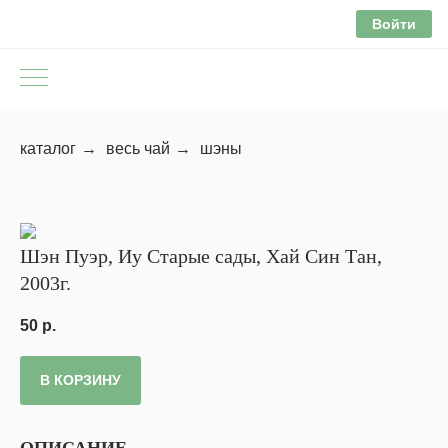
Войти
каталог
→
весь чай
→
шэны
Шэн Пуэр, Иу Старые сады, Хай Син Тан,
2003г.
50
р.
В КОРЗИНУ
ОПИСАНИЕ